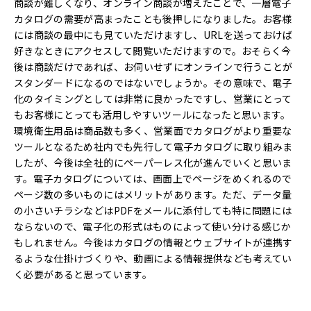
商談が難しくなり、オンライン商談が増えたことで、一層電子
カタログの需要が高まったことも後押しになりました。お客様
には商談の最中にも見ていただけますし、URLを送っておけば
好きなときにアクセスして閲覧いただけますので。おそらく今
後は商談だけであれば、お伺いせずにオンラインで行うことが
スタンダードになるのではないでしょうか。その意味で、電子
化のタイミングとしては非常に良かったですし、営業にとって
もお客様にとっても活用しやすいツールになったと思います。
環境衛生用品は商品数も多く、営業面でカタログがより重要な
ツールとなるため社内でも先行して電子カタログに取り組みま
したが、今後は全社的にペーパーレス化が進んでいくと思いま
す。電子カタログについては、画面上でページをめくれるので
ページ数の多いものにはメリットがあります。ただ、データ量
の小さいチラシなどはPDFをメールに添付しても特に問題には
ならないので、電子化の形式はものによって使い分ける感じか
もしれません。今後はカタログの情報とウェブサイトが連携す
るような仕掛けづくりや、動画による情報提供なども考えてい
く必要があると思っています。